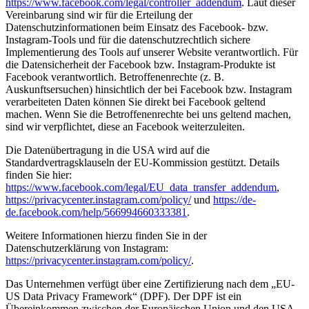
https://www.facebook.com/legal/controller_addendum
. Laut dieser
Vereinbarung sind wir für die Erteilung der
Datenschutzinformationen beim Einsatz des Facebook- bzw.
Instagram-Tools und für die datenschutzrechtlich sichere
Implementierung des Tools auf unserer Website verantwortlich. Für
die Datensicherheit der Facebook bzw. Instagram-Produkte ist
Facebook verantwortlich. Betroffenenrechte (z. B.
Auskunftsersuchen) hinsichtlich der bei Facebook bzw. Instagram
verarbeiteten Daten können Sie direkt bei Facebook geltend
machen. Wenn Sie die Betroffenenrechte bei uns geltend machen,
sind wir verpflichtet, diese an Facebook weiterzuleiten.
Die Datenübertragung in die USA wird auf die
Standardvertragsklauseln der EU-Kommission gestützt. Details
finden Sie hier:
https://www.facebook.com/legal/EU_data_transfer_addendum
,
https://privacycenter.instagram.com/policy/
und
https://de-
de.facebook.com/help/566994660333381
.
Weitere Informationen hierzu finden Sie in der
Datenschutzerklärung von Instagram:
https://privacycenter.instagram.com/policy/
.
Das Unternehmen verfügt über eine Zertifizierung nach dem „EU-
US Data Privacy Framework“ (DPF). Der DPF ist ein
Übereinkommen zwischen der Europäischen Union und den USA,