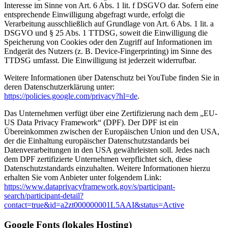
Interesse im Sinne von Art. 6 Abs. 1 lit. f DSGVO dar. Sofern eine
entsprechende Einwilligung abgefragt wurde, erfolgt die
Verarbeitung ausschließlich auf Grundlage von Art. 6 Abs. 1 lit. a
DSGVO und § 25 Abs. 1 TTDSG, soweit die Einwilligung die
Speicherung von Cookies oder den Zugriff auf Informationen im
Endgerät des Nutzers (z. B. Device-Fingerprinting) im Sinne des
TTDSG umfasst. Die Einwilligung ist jederzeit widerrufbar.
Weitere Informationen über Datenschutz bei YouTube finden Sie in
deren Datenschutzerklärung unter:
https://policies.google.com/privacy?hl=de
.
Das Unternehmen verfügt über eine Zertifizierung nach dem „EU-
US Data Privacy Framework“ (DPF). Der DPF ist ein
Übereinkommen zwischen der Europäischen Union und den USA,
der die Einhaltung europäischer Datenschutzstandards bei
Datenverarbeitungen in den USA gewährleisten soll. Jedes nach
dem DPF zertifizierte Unternehmen verpflichtet sich, diese
Datenschutzstandards einzuhalten. Weitere Informationen hierzu
erhalten Sie vom Anbieter unter folgendem Link:
https://www.dataprivacyframework.gov/s/participant-
search/participant-detail?
contact=true&id=a2zt000000001L5AAI&status=Active
Google Fonts (lokales Hosting)